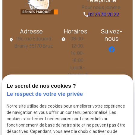
Pour nous joindre
02 23 30 20 22
Adresse
Horaires
Suivez-
nous
19c rue Edouard
08:00-
Branly
35170 Bruz
12:00,
14:00-
18:00
Lundi -
Vendredi
Le secret de nos cookies ?
Le respect de votre vie privée
Accueil
Présentation
Notre site utilise des cookies pour améliorer votre expérience
de navigation et vous offrir un contenu personnalisé. Les
Prestations
cookies strictement nécessaires sont essentiels au
Actualités
fonctionnement de base de notre site et ne peuvent pas être
désactivés. Cependant, vous avez le choix d'activer ou de
Je prends contact