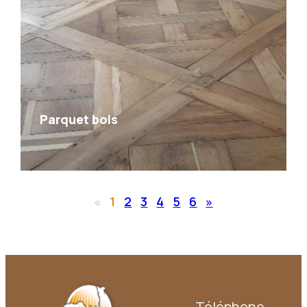
Parquet bois
«
1
2
3
4
5
6
»
Téléphone